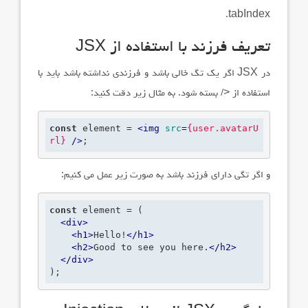
.
tabIndex
تعریف فرزند با استفاده از
JSX
در
JSX
اگر یک تگ خالی باشد و فرزندی نداشته باشد باید با
استفاده از
/>
بسته شود. به مثال زیر دقت کنید:
const
 element = 
<
img
src
=
{user.avatarU
rl}
 />
;
و اگر تگی دارای فرزند باشد به صورت زیر عمل می کنیم:
const
 element = (

<
div
>
<
h1
>
Hello!
</
h1
>
<
h2
>
Good to see you here.
</
h2
>
</
div
>
);