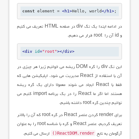
const
 element = 
<
h1
>
Hello, world
</
h1
>
;
در ادامه ابتدا یک تگ
div
در صفحه
HTML
تعریف می کنیم
و
id
آن را
root
قرار می دهیم.
<
div
id
=
"root"
>
</
div
>
این تگ
div
را گره
DOM
ریشه می خوانیم زیرا هر چیزی در
آن با استفاده از
React
مدیریت می شود. اپلیکیشن هایی که
فقط با
React
ایجاد می شوند معمولا دارای یک گره ریشه
هستند اما اگر ما
React
را در یک برنامه
import
کنیم می
توانیم چندین گره
root
داشته باشیم.
برای render کردن عنصر React در گره root که آن را بالاتر
تعریف کردیم، عنصر React و گره با شناسه root را به عنوان
ReactDOM.render()
آرگومان به تابع
ارسال می کنیم.