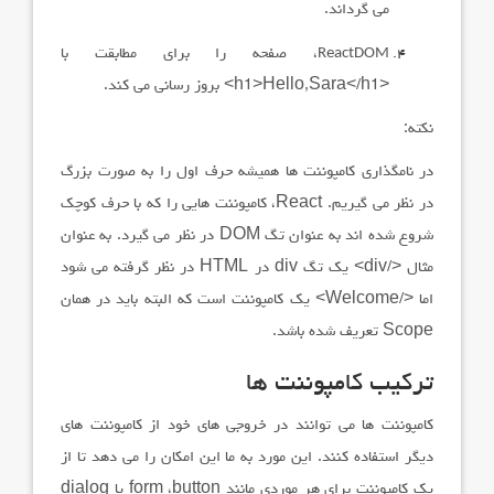
می گرداند.
ReactDOM
، صفحه را برای مطابقت با
<h1>Hello,Sara</h1> بروز رسانی می کند.
نکته:
در نامگذاری کامپوننت ها همیشه حرف اول را به صورت بزرگ
در نظر می گیریم.
React
، کامپوننت هایی را که با حرف کوچک
شروع شده اند به عنوان تگ
DOM
در نظر می گیرد. به عنوان
مثال
<div/>
یک تگ
div
در
HTML
در نظر گرفته می شود
اما
<Welcome/>
یک کامپوننت است که البته باید در همان
Scope
تعریف شده باشد.
ترکیب کامپوننت ها
کامپوننت
ها می توانند در خروجی های خود از کامپوننت های
دیگر استفاده کنند. این مورد به ما این امکان را می دهد تا از
یک کامپوننت برای هر موردی مانند
button
،
form
یا
dialog