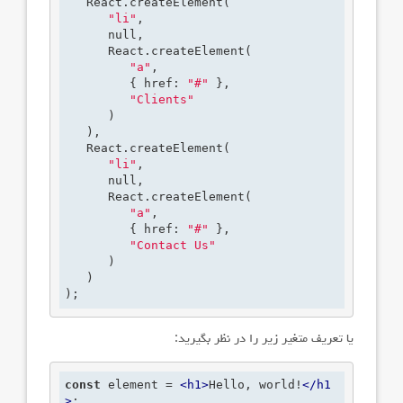
   React.createElement(

"li"
,

null
,

      React.createElement(

"a"
,

         { href: 
"#"
 },

"Clients"
      )

   ),

   React.createElement(

"li"
,

null
,

      React.createElement(

"a"
,

         { href: 
"#"
 },

"Contact Us"
      )

   )

);
یا تعریف متغیر زیر را در نظر بگیرید:
const
 element = 
<
h1
>
Hello, world!
</
h1
>
;