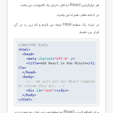
هر اپلیکیشن
React
حداقل دارای یک کامپوننت می باشد.
در ادامه مطلب همراه من باشید.
در ابتدا یک صفحه
Html
ایجاد می کنیم و کد زیر را در آن
قرار می دهیم.
<!DOCTYPE html>
<
html
>
<
head
>
<
meta
charset
=
"UTF-8"
 />
<
title
>
Add React in One Minute
</
ti
tle
>
</
head
>
<
body
>
<!-- We will put our React compone
nt inside this div. -->
<
div
id
=
"root"
>
</
div
>
</
body
>
</
html
>
برای اضافه کردن
React
به صفحه وب می توان به صورت زیر