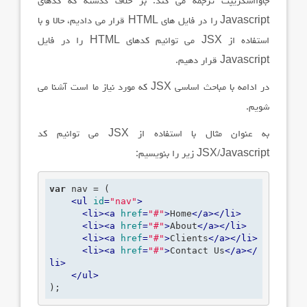
جاوااسکریپت ترجمه می کند. بر خلاف گذشته که کدهای
Javascript
را در فایل های
HTML
قرار می دادیم، حالا و با
استفاده از
JSX
می توانیم کدهای
HTML
را در فایل
Javascript
قرار دهیم.
در ادامه با مباحث اساسی
JSX
که مورد نیاز ما است آشنا می
شویم.
به عنوان مثال با استفاده از
JSX
می توانیم کد
JSX/Javascript
زیر را بنویسیم:
var
 nav = (

<
ul
id
=
"nav"
>
<
li
>
<
a
href
=
"#"
>
Home
</
a
>
</
li
>
<
li
>
<
a
href
=
"#"
>
About
</
a
>
</
li
>
<
li
>
<
a
href
=
"#"
>
Clients
</
a
>
</
li
>
<
li
>
<
a
href
=
"#"
>
Contact Us
</
a
>
</
li
>
</
ul
>
);