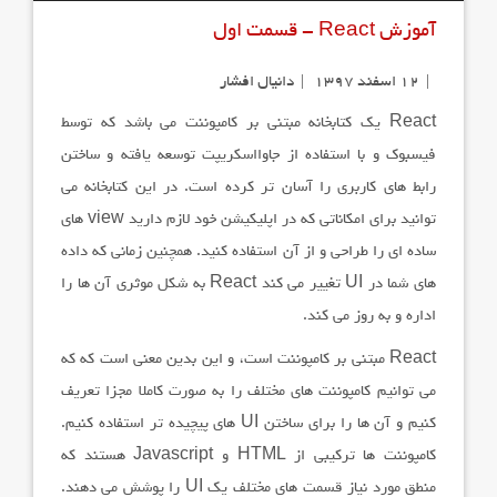
آموزش React - قسمت اول
ویدیو
۱۲ اسفند ۱۳۹۷
دانیال افشار
دانلود
React
یک کتابخانه مبتنی بر کامپوننت می باشد که توسط
فیسبوک و با استفاده از جاوااسکریپت توسعه یافته و ساختن
رابط های کاربری را آسان تر کرده است. در این کتابخانه می
اپلیکیشن
توانید برای امکاناتی که در اپلیکیشن خود لازم دارید
view
های
ساده ای را طراحی و از آن استفاده کنید. همچنین زمانی که داده
درباره ما
های شما در
UI
تغییر می کند
React
به شکل موثری آن ها را
اداره و به روز می کند.
ورود / ثبت نام
React
مبتنی بر کامپوننت است، و این بدین معنی است که که
می توانیم کامپوننت های مختلف را به صورت کاملا مجزا تعریف
کنیم و آن ها را برای ساختن
UI
های پیچیده تر استفاده کنیم.
کامپوننت ها ترکیبی از
HTML
و
Javascript
هستند که
منطق مورد نیاز قسمت های مختلف یک
UI
را پوشش می دهند.