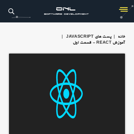
×
FPS
خانه
ویدیو
خانه
|
پست های JAVASCRIPT
|
دانلود
آموزش REACT - قسمت اول
اپلیکیشن
درباره
ما
ورود
/
ثبت
نام
خانه