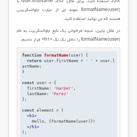
JSX
استفده کنید. برای مثال:
2+2
،
user.firstName
یا
formatName(user)
نمونه ای از عبارت جاوااسکریپتی
هستند که می توانید استفاده کنید.
در مثال پایین، نتیجه فراخوانی یک تابع جاوااسکریپت به نام
formatName(user)
را داخل یک تگ
<h1>
قرار دادیم.
function
formatName
(user)
 {
return
 user.firstName + 
' '
 + user.l
astName;

}

const
 user = {

  firstName: 
'Harper'
,

  lastName: 
'Perez'
};

const
 element = (

<
h1
>
    Hello, {formatName(user)}!

</
h1
>
);
