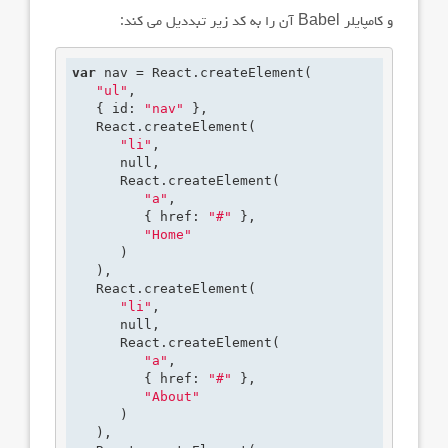
و کامپایلر
Babel
آن را به کد زیر تبددیل می کند:
var
 nav = React.createElement(

"ul"
,

   { id: 
"nav"
 },

   React.createElement(

"li"
,

null
,

      React.createElement(

"a"
,

         { href: 
"#"
 },

"Home"
      )

   ),

   React.createElement(

"li"
,

null
,

      React.createElement(

"a"
,

         { href: 
"#"
 },

"About"
      )

   ),
