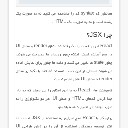
همانطور که
syntax
کد را مشاهده می کنید نه به صورت یک
رشته است و نه به صورت تگ
HTML
.
چرا
JSX
؟
React
این واقعیت را پذیرفته که منطق
render
و منطق
UI
در هم آمیخته است. اینکه چطور رویداد ها مدیریت می شوند،
چطور
state
ها تغییر می کنند و داده ها چطور برای نمایش آماده
می شوند مسائلی از این دست هستند که فقط با تکیه بر منطق
render یا منطق UI قابل انجام نیست.
کامپوننت
های
React
به ما این امکان را می دهند که به جای
جدا کردن کدهای
HTML
و منطق
UI
، هر دو تکنولوژی را به
صورت واحد در اختیار داشته باشیم.
برای کار با
React
هیچ اجباری به استفاده از
JSX
نیست اما
اکثر توسعه دهندگان استفاده از آن را در زمان طراحی
UI