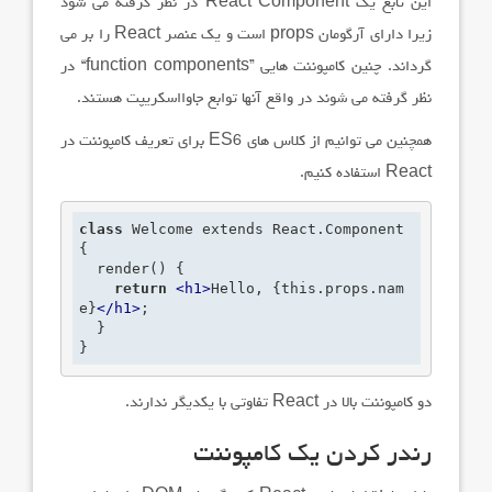
این تابع یک
React Component
در نظر گرفته می شود
زیرا دارای آرگومان
props
است و یک عنصر
React
را بر می
گرداند. چنین کامپوننت هایی
“function components”
در
نظر گرفته می شوند در واقع آنها توابع جاوااسکریپت هستند.
همچنین می توانیم از کلاس های
ES6
برای تعریف کامپوننت در
React
استفاده کنیم.
class
 Welcome extends React.Component 
{

  render() {

return
<
h1
>
Hello, {this.props.nam
e}
</
h1
>
;
  }

}
دو کامپوننت بالا در
React
تفاوتی با یکدیگر ندارند.
رندر کردن یک کامپوننت