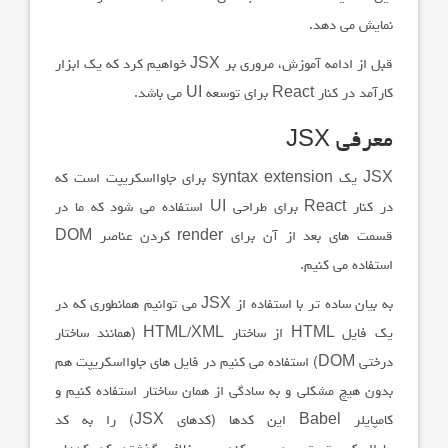
نمایش می دهد.
قبل از ادامه آموزش، مروری بر
JSX
خواهیم کرد که یک ابزار
کارآمد در کنار
React
برای توسعه
UI
می باشد.
معرفی
JSX
JSX
یک
syntax extension
برای جاوااسکریپت است که
در کنار
React
برای طراحی
UI
استفاده می شود که ما در
قسمت های بعد از آن برای
render
کردن عناصر
DOM
استفاده می کنیم.
به بیان ساده تر با استفاده از
JSX
می توانیم همانطوری که در
یک فایل
HTML
از ساختار
HTML/XML
(همانند ساختار
درختی
DOM
) استفاده می کنیم در فایل های جاوااسکریپت هم
بدون هیچ مشکلی و به سادگی از همان ساختار استفاده کنیم و
کامپایلر Babel این کدها (کدهای
JSX
) را به کد