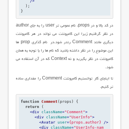
    />
  );

}
در کد بالا و در
props
، نام عمومی تر
user
را به جای
author
در نظر گرفتیم زیرا این کامپوننت می تواند در هر کامپوننت
دیگری مانند
Comment
رندر شود.در نام گذاری
prop
ها
این موضوع را در نظر داشته باشید که نام ها را با توجه به همان
کامپوننت در نظر بگیرید و نه
Context
که در آن استفاده می
شود.
تا اینجای کار توانستیم کامپوننت
Comment
را مقداری ساده
تر کنیم.
function
Comment
(props)
 {
return
 (

<
div
className
=
"Comment"
>
<
div
className
=
"UserInfo"
>
<
Avatar
user
=
{props.author}
 />
<
div
className
=
"UserInfo-nam