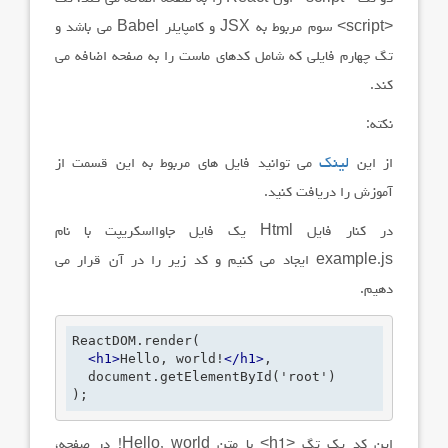
<script> سوم مربوط به JSX و کامپایلر Babel می باشد و
تگ چهارم فایلی که شامل کدهای ماست را به صفحه اضافه می
کند.
نکته:
از این
لینک
می توانید فایل های مربوط به این قسمت از
آموزش را دریافت کنید.
در کنار فایل
Html
یک فایل جاوااسکریپت با نام
example.js
ایجاد می کنیم و کد زیر را در آن قرار می
دهیم.
ReactDOM.render(

<
h1
>
Hello, world!
</
h1
>
,

  document.getElementById('root')

);
این کد یک تگ
<h1>
با متن
Hello, world
! در صفحه،