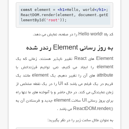
const
 element = 
<
h1
>
Hello, world
</
h1
>
;
ReactDOM.render(element, document.getE
lementById(
'root'
));
کد بالا
Hello world!
را در صفحه، نمایش می دهد.
به روز رسانی
Element
رندر شده
Element
های
React
تغییر ناپذیر هستند. زمانی که یک
element
را ایجاد می کنیم، نمی توانیم فرزندانش یا
attribute
های آن را تغییر دهیم. یک
element
مانند یک
فریم در یک فیلم می باشد که
UI
را در یک نقطه مشخص از
زمان نمایندگی می کند. در حال حاضر و با آموخته های ما تنها راه
برای بروز رسانی
UI
ساخت
element
جدید و فرستادن آن به
ReactDOM.render()
می باشد .
به عنوان مثال ساعت زیر را در نظر بگیرید: