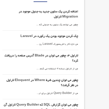
اضافه کردن یک ستون جدید به جدول موجود در
Migration لاراول
چطور می توانم یک ستون به جدولی که از قبل با استفاده از فریموورک لاراول ایجاد شده است اضافه کنم؟من فایل Migration رو به صورت زیر ویرایش کردم:<?php public function up() { Schema::create('users', function ($table) { $table->integer("paid"); }); }در ترمینال هم دستور php artisan migrate:install و migrate رو اجرا کردم، اما ستون اضافه نشده است.چطور می توانم ستون مورد نظرم را اضافه کنم؟
چک کردن موجود بودن یک رکورد در Laravel
من تازه کار با فریممورک Laravel رو شروع کردم. چطور می توانم بررسی کنم که یک رکورد موجود است یا خیر؟$user = User::where('email', '=', Input::get('email'));چطور می می تونم بررسی کنم که user$ شامل رکورد هست یا نه؟
لاراول 4: چطور می توان در Blade آدرس صفحه را دریافت
کرد؟
من از لاراول نسخه 4 استفاده می کنم، چطور می توانم آدرس یک صفحه را دریافت کنم و در if@ استفاده کنم. می دونم که می توانم با استفاده از کد PHP زیر این کار را انجام دهم:<?php echo URL::current(); ?>اما در blade چطور می توان این کار را انجام داد؟
چطور می توان چندین شرط Where در Eloquent لاراول
در نظر گرفت؟
من از Query Builder لاراول برای ایجاد گزارش استفاده می کنم و گزارشم دارای چندین شرط می باشد.شرط ها را به صورت زیر اعمال کردم اما به نظرم راه جالبی نیست.$results = User::where('this', '=', 1) ->where('that', '=', 1) ->where('this_too', '=', 1) ->where('that_too', '=', 1) ->where('this_as_well', '=', 1) ->where('that_as_well', '=', 1) ->where('this_one_too', '=', 1) ->where('that_one_too', '=', 1) ->where('this_one_as_well', '=', 1) ->where('that_one_as_well', '=', 1) ->get();آیا راه بهتری برای اعمال شرط ها وجود دارد؟
چطور می توان گزارش SQL که Query Builder لاراول آن