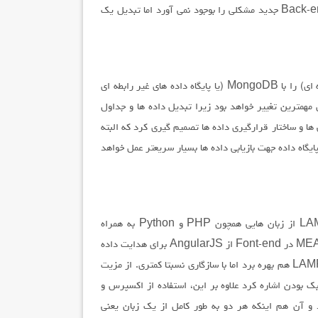
سمت سرور به زبان جاوااسکریپت خواهد بود که در زمان توسعه Back-end جدید مشکلی را بوجود نمی آورد اما تبدیل یک
بسته MEAN پایگاه داده MySQL (یا دیگر پایگاه داده های رابطه ای) را با MongoDB (یا پایگاه داده های غیر رابطه ای
 مهمترین تغییر خواهد بود زیرا تبدیل داده ها و جداول
گی ها و ساختار قرارگیری داده ها تصمیم گیری کرد که البته
یگاه داده جهت بازیابی داده ها بسیار سریعتر عمل خواهد
MEAN از اکسپرس در Back-end استفاده می کند که در LAMP از زبان هایی همچون PHP و Python به همراه
فریمورک های مانند Zend و Django استفاده می شود، همچین MEAN در Font-end از AngularJS برای هدایت داده
ها استفاده می کند هر چند که می توان از AngularJS در بسته LAMP هم بهره برد اما با سازگاری نسبتا کمتری. از مزیت
س می توان به معماری بسیار ساده در Back-end و سبک بودن اشاره کرد علاوه بر این، استفاده از اکسپرس و
در NodeJS یک مزیت دیگر در بسته MEAN دارد و آن هم اینکه هر دو به طور کامل از یک زبان یعنی