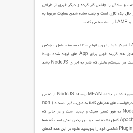
باطی است که سرعت و سادگی را چاشنی کار کرده و دیگر خبری از طراحی
چیده جداول نیست، Angular که در سمت Front-End در حال یکه تازی است و باعث ساده شدن عملیات مربوط به
انتخاب اول در هر بسته سیستم عامل است، در حالی که بسته LAMP تمرکز خود را روی انواع مختلف سیستم عامل لینوکس
معطوف کرده است MEAN چنین محدودیتی را ندارد، لینوکس هنوز هم گزینه خوبی برای App های ایجاد شده توسط
MEAN می باشد اما این بدین معنی نیست که تنها گزینه موجود است هر سیستم عاملی که قادر به اجرای NodeJS باشد
در بسته LAMP وب سرور به وسیله Apache ارائه می شود در صورتیکه در پشته MEAN بوسیله NodeJS ارائه می
شود که باعث بهبود کیفیت اپلیکیشن ها می شود زیرا NodeJS در درخواست های همزمان کاملا به صورت غیر انسداد (non-
blocking) و مبتنی بر رویداد (event-based) می باشد، NodeJS به طور نسبی سبک و جدید است و در حالی که
Plugin های بسیاری برایش نوشته شده است اما هنوز به اندازه Apache کامل نشده است و این بدین معنی است که شما
باید برای قسمت هایی از NodeJS که قابلیت موردنظرتان را ندارد Plugin شخصی خود را بنویسید علاوه بر این همه کدهای