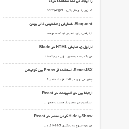
را ایجاد می کند مشاهده کرد؟
کد زیر را در نظر بگیرید:DB::table('users')->get();من می خوام کد SQL که Query Builder بالا اجرا می کند را دریافت کنم به عنوان مثال در کد بالا کد SQL:SELECT * FROM usersتوسط Query builder اجرا می شود.
Eloquent: شمارش و تشخیص خالی بودن
آیا راهی برای تشخیص اینکه مجموعه بازگشتی از گزارش:$result = Model::where(...)->get() خالی است یا اینکه تعداد عناصر موجود در آن چقدر است وجود دارد؟من در حال حاضر از:!$result استفاده می کنم آیا راه درستی است؟در مورد:count($result)آیا همه موارد را پوشش می دهد؟ به عنوان مثال اگر result خالی باشد؟
لاراول 5: نمایش HTML در Blade
من یک رشته به صورت زیر دارم که شامل تگ HTML می باشد:$text = '<p><strong>Lorem</strong> ipsum dolor <img src="images/test.jpg"></p>'و می خواهم با استفاده از Blade نمایش بدم:{{$text}}اما خود رشته را چاپ می کند و تگ های HTML را رندر نمی کند. چطور می توانم HTML را با Blade در لاراول 5 نمایش بدم؟
ReactJSX: استفاده از Props بین کوتیشن
چطور می توان در JSX از یک مقدار props به عنوان مقدار attribute استفاده کرد؟به عنوان مثال:<img className="image" src="images/{this.props.image}" />و خروجی HTML آن به صورت زیر است:<img class="image" src="images/{this.props.image}">
ارتباط بین دو کامپوننت در React
اپلیکیشن من شامل یک لیست با فیلتر های آن و یک button برای تغییر layout می باشد. در حال حاضر از سه کامپوننت:</list></Filters></TopBar>استفاده می کنم. می خوام زمانی که تنظیمات در </Filters> تغییر کرد متدی در کامپوننت </list> برای بروزرسانی view اجرا شود.چطور میتونم بین این سه کامپوننت ارتباط برقرار کنم؟ آیا باید از مدل داده global برای انجام این کار استفاده کنم؟
Show یا Hide کردن عنصر در React
من تازه شروع به یادگیری React کردم و دنبال راهی هستم که بتونم یک عنصر روی صفحه را show یا hide کنم. می خوام زمانی که کلیک کردم، div مربوط به نتایج نمایش داده شود.var Search= React.createClass({ handleClick: function (event) { console.log(this.prop); }, render: function () { return ( <div className="date-range"> <input type="submit" value="Search" onClick={this.handleClick} /> </div> ); } }); var Results = React.createClass({ render: function () { return ( <div id="results" className="search-results"> Some Results </div> ); } }); React.renderComponent(<Search /> , document.body);