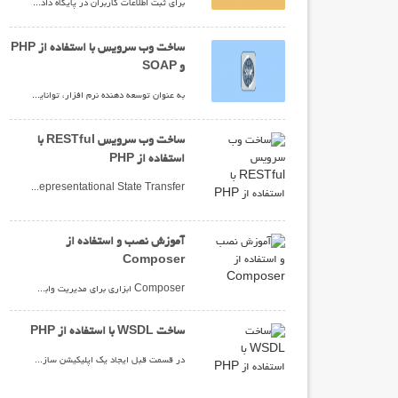
برای ثبت اطلاعات کاربران در پایگاه داده سایت، باید با استفاده از PHP اطلاعات ارسال شده توسط کاربر را دریافت کنیم و با استفاده از دستورات MySQL ذخیره کنیم. جهت اجرای کدهای PHP و MySQL در ویندوز باید نرم افزار WAMP یا XAMP را در سیستم خود نصب کنید. با استفاده از این نرم افزار یک لوکال هاست مجازی در سیستم شما شبیه سازی می شود تا کدهای PHP را اجرا و پایگاه داده MySQL را ایجاد کنید. در ادامه مطلب همراه من باشید. چیست و چه کاربردی دارد؟
ساخت وب سرویس با استفاده از PHP
و SOAP
به عنوان توسعه دهنده نرم افزار، توانایی توسعه نرم افزار و سرویس برای محدوده گسترده ای از پلتفرم ها یک مهارت ضروری است. اما برای تحقق این موضوع نمی توان انتظار داشت که همه از یک پلتفرم یا یک زبان برنامه نویسی استفاده کنند یا اینکه همه پلتفرم ها و زبان ها را پوشش داد، این یک کار نشدنی است. اگر تنها یک استاندارد وجود داشت که به ما اجازه می داد تا کدهای نرم افزارمان را یکبار بنویسیم و دیگران با نرم افزارهای خودشان به آسانی از طریق شبکه با آن ارتباط برقرار می کردند چقدر عالی می شد. خب خوشبختانه وجود دارد و نامش هم SOAP است. در ادامه مطلب همراه من باشید. چیست و چه کاربردی دارد؟
ساخت وب سرویس RESTful با
استفاده از PHP
Representational State Transfer یک سبک معماری در وب سرویس است که در آن از آدرس ها برای دستیابی به منابع استفاده می شود. داده ها و توابع در معماری RESTful منابع نامیده می شوند به این جهت که داده ها و توابع در واقع آنچیزی هستند که ما می خواهیم از طریق سرویس به آن متصل شویم. در این پست می خواهیم نشان دهیم که چطور می توان یک وب سرویس RESTful را بدون استفاده از هیچ نوع Framework خاصی در PHP ایجاد کرد. در ادامه مطلب همراه من باشید. چیست و چه کاربردی دارد؟
آموزش نصب و استفاده از
Composer
Composer ابزاری برای مدیریت وابستگی در پروژه های PHP می باشد. زمانی که شما تصمیم می گیرید تا یک پروژه PHP را ایجاد کنید قطعا با مسائلی برخورد خواهید کرد که راه حل آنها استفاده از کتابخانه ها یا پکیج های موجودی است که برای این مساله ها ارائه شده اند زیرا با این کار در فاکتور های مهمی همچون زمان و هزینه صرفه جویی کرده اید و به عبارت دیگر چرخ را از نو اختراع نمی کنید. از این دست مسائل می توان به: اعتبار سنجی کاربر مدیریت پایگاه داده مسیریابی درخواست اشاره کرد. اما در این میان کتابخانه ها یا پکیج های موجود هم دارای وابستگی های خاص خود هستند و به عنوان توسعه دهنده PHP شما باید انرژی مضاعفی را برای یافتن و تطبیق این وابستگی ها صرف کنید. در ادامه مطلب همراه من باشید. چیست و چه کاربردی دارد؟
ساخت WSDL با استفاده از PHP
در قسمت قبل ایجاد یک اپلیکیشن سازگار را با استفاده از پروتکل SOAP بررسی کردیم. همینطور نشان دادیم که ساخت سرور و کلاینت SOAP با کتابخانه NuSOAP چقدر آسان است اما در این قسمت می خواهیم WSDL را که در هنگام کار با SOAP حتما استفاده خواهد شد را توضیح دهیم. در اینجا ما در ارتباط با فایل های WSDL و اینکه چطور می توان از آنها استفاده کرد بحث خواهیم کرد همچنین به شما نشان می دهیم که به چه صورت می توان فایل WSDL را با NuSOAP ایجاد کنید و آن را با مثال های سرور و کلاینت SOAP که در قسمت قبل ایجاد کردیم ترکیب کنیم. در ادامه مطلب همراه من باشید. چیست و چه کاربردی دارد؟