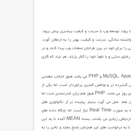
ا روند توسعه وب با سرعت و کیفیت بیشتری پیش برود.
نسته سادگی، سرعت و کیفیت بهتر را به ارمغان آورد.
وانسته اند به سرعت جایی را برای خود در بین طراحان صفحات وب پیدا کنند و در
 جدیدی به نام MongoDB معرفی شده تا رقبای سنتی و با نفوذ خود را کنار بزنند، هر چند که کاری
بسته LAMP که نام آن برگرفته از حروف اول کلمات MySQL، Apache، Linux و PHP می باشد هنوز انتخاب مطمئنی
نی گسترده تر و نواقص کمتری برخوردار است، اما یکی از
بزرگترین ضعف های این بسته عدم هماهنگی با نیاز ها و تکنولوژی های روز می باشد. PHP هنوز هم زبان قدرتمندی است اما
ر هم عمل می آورد بسیار پیچیده تر از تکنولوژی های
جدیدتر است، مساله ی دیگر اینکه امروزه کار با داده های گسترده به صورت Real Time نیاز است اما پایگاه داده های
ارتباطی هنوز از تطابق لازم برخوردا نیستند و دارای پیچیدگی های ارتباطی زیادی می باشند. بسته MEAN آمده تا به این
ا به درخواست های غیر همزمان پاسخ دهند و تاخیر را به